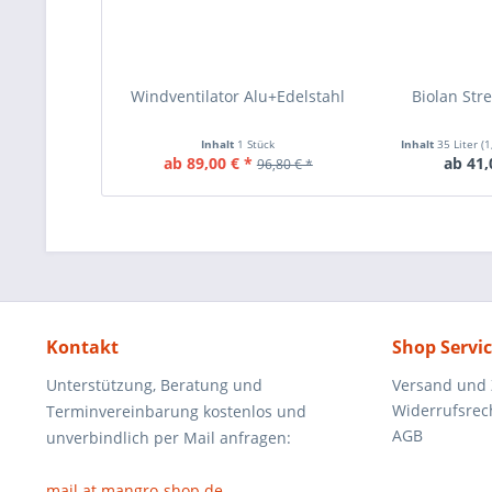
Windventilator Alu+Edelstahl
Biolan Str
Inhalt
1 Stück
Inhalt
35 Liter
(1
ab 89,00 € *
ab 41,
96,80 € *
Kontakt
Shop Servi
Unterstützung, Beratung und
Versand und
Widerrufsrec
Terminvereinbarung kostenlos und
AGB
unverbindlich per Mail anfragen:
mail at mangro-shop.de