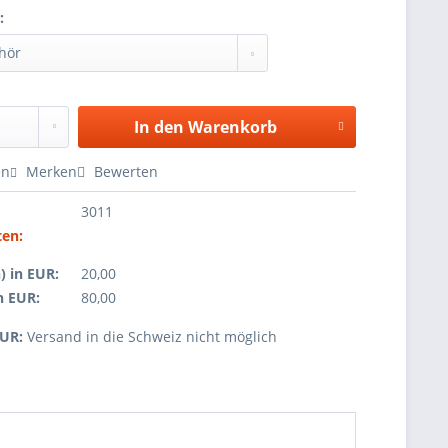
:
In den
Warenkorb
en
Merken
Bewerten
3011
ten:
d
) in EUR:
20,00
n EUR:
80,00
EUR:
Versand in die Schweiz nicht möglich