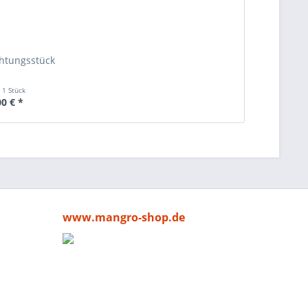
htungsstück
t
1 Stück
00 € *
www.mangro-shop.de