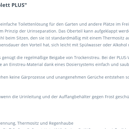
lett PLUS"
e einfache Toilettenlösung für den Garten und andere Plätze im Fre
m Prinzip der Urinseparation. Das Oberteil kann aufgeklappt werd
ühl beim Sitzen, den sie ist standardmäßig mit einem Thermositz aus
nsdauer den Vorteil hat, sich leicht mit Spülwasser oder Alkohol 
 genügt die regelmäßige Beigabe von Trockenstreu. Bei der PLUS-Ve
nge an Einstreu-Material dank eines Dosiersystems einfach und sa
hen keine Gärprozesse und unangenehmen Gerüche entstehen so ers
 wenn die Urinleitung und der Auffangbehälter gegen Frost geschüt
intrennung, Thermositz und Regenhaube