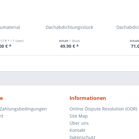
eumaterial
Dachabdichtungsstück
Dachabdic
,17 € * / 1 Liter)
Inhalt
1 Stück
Inhal
00 € *
49,90 € *
71,
ce
Informationen
 Zahlungsbedingungen
Online Dispute Resolution (ODR)
ht
Site Map
Über uns
Kontakt
Datenschutz