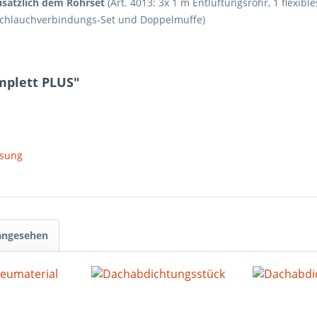
usätzlich dem Rohrset
(Art. 4013: 3x 1 m Entlüftungsrohr, 1 flex
 Schlauchverbindungs-Set und Doppelmuffe)
mplett PLUS"
isung
 angesehen